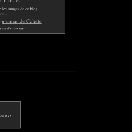
tu restes
 les images de ce blog,
tion.
aporamas de Colette
sur d'autres sites.