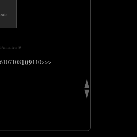
 Permalien [
#
]
109
6
107
108
110
>
>>