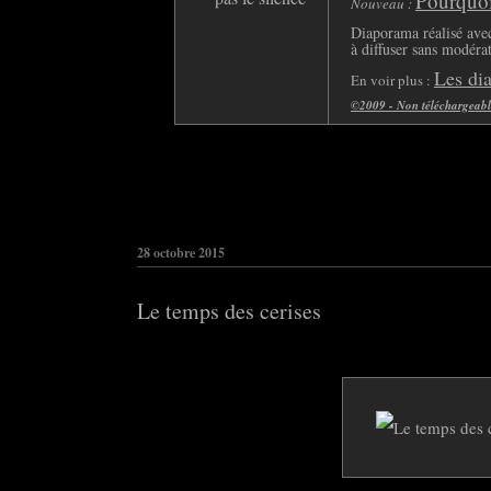
Pourquoi 
Nouveau :
Diaporama réalisé avec
à diffuser sans modéra
Les di
En voir plus :
©2009 - Non téléchargeable 
28 octobre 2015
Le temps des cerises