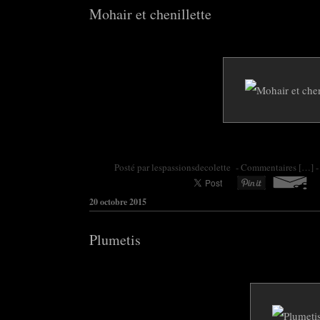
Mohair et chenillette
Posté par colette95 à 06:30 -
Commentaires [
…
]
-
20 octobre 2015
Plumetis