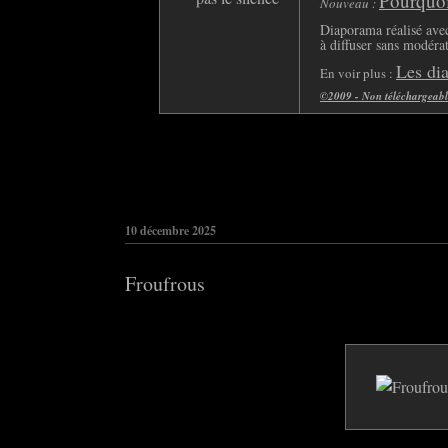
Pourquoi 
Nouveau :
Diaporama réalisé avec
à diffuser sans modéra
Les di
En voir plus :
©2009 - Non téléchargeable 
10 décembre 2025
Froufrous