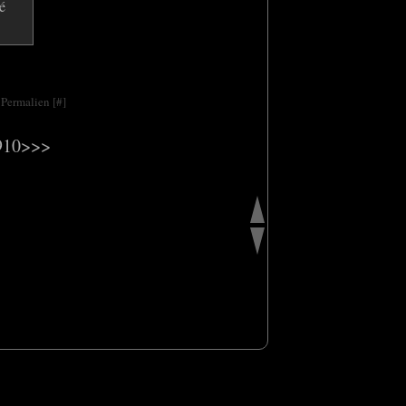
 Permalien [
#
]
9
10
>
>>
 personnelles
Préférences cookies