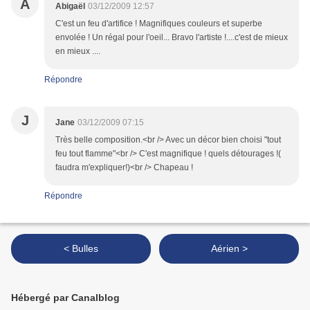
A
Abigaël
03/12/2009 12:57
C'est un feu d'artifice ! Magnifiques couleurs et superbe
envolée ! Un régal pour l'oeil... Bravo l'artiste !....c'est de mieux
en mieux ....
Répondre
J
Jane
03/12/2009 07:15
Très belle composition.<br /> Avec un décor bien choisi "tout
feu tout flamme"<br /> C'est magnifique ! quels détourages !(
faudra m'expliquer!)<br /> Chapeau !
Répondre
< Bulles
Aérien >
Hébergé par Canalblog