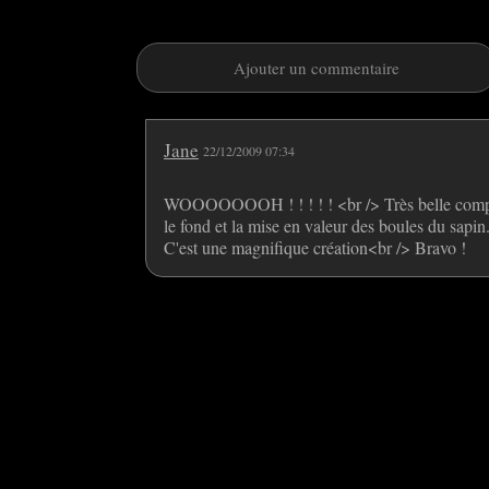
Ajouter un commentaire
Jane
22/12/2009 07:34
WOOOOOOOH ! ! ! ! ! <br /> Très belle compos
le fond et la mise en valeur des boules du sapi
C'est une magnifique création<br /> Bravo !