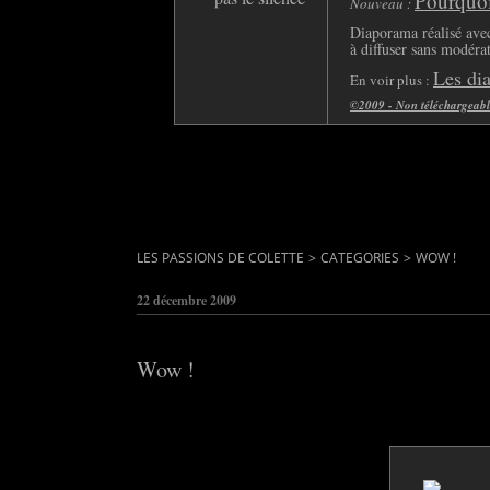
Pourquoi 
Nouveau :
Diaporama réalisé avec
à diffuser sans modéra
Les di
En voir plus :
©2009 - Non téléchargeable 
LES PASSIONS DE COLETTE
>
CATEGORIES
>
WOW !
22 décembre 2009
Wow !