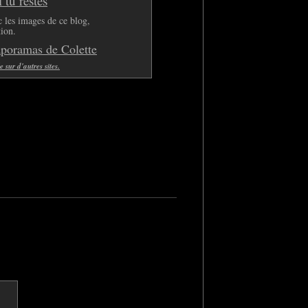
tu restes
 les images de ce blog,
tion.
aporamas de Colette
sur d'autres sites.