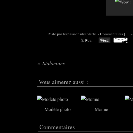
Posté par colette95 à 08:17 -
Commentaires [
…
]
-
Stalactites
Vous aimerez aussi :
Modèle photo
Momie
Commentaires