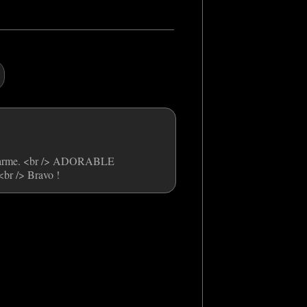
e charme. <br /> ADORABLE
br /> Bravo !