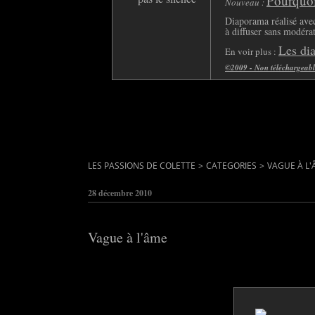
Pourquoi 
Nouveau :
Diaporama réalisé avec
à diffuser sans modéra
Les di
En voir plus :
©2009 - Non téléchargeable 
LES PASSIONS DE COLETTE
>
CATEGORIES
>
VAGUE À L
28 décembre 2010
Vague à l'âme