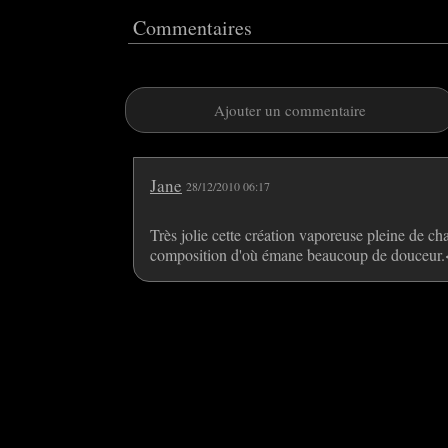
Commentaires
Ajouter un commentaire
Jane
28/12/2010 06:17
Très jolie cette création vaporeuse pleine d
composition d'où émane beaucoup de douceur.<