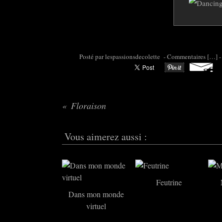
Posté par colette95 à 07:37 -
Commentaires [
…
]
-
Floraison
Vous aimerez aussi :
Feutrine
Dans mon monde
virtuel