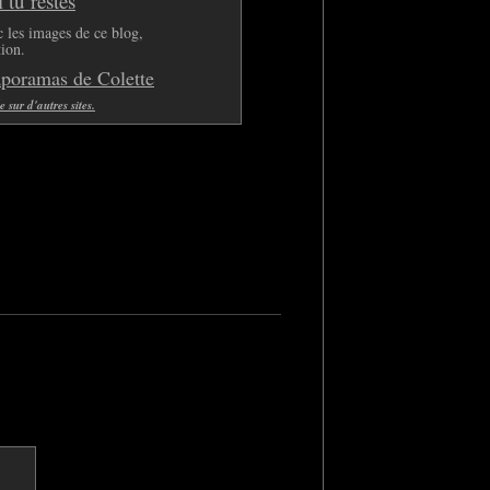
tu restes
 les images de ce blog,
tion.
aporamas de Colette
sur d'autres sites.