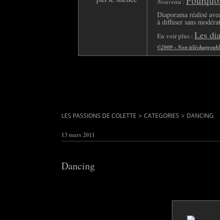
Pourquoi 
Nouveau :
Diaporama réalisé avec
à diffuser sans modéra
Les di
En voir plus :
©2009 - Non téléchargeable 
LES PASSIONS DE COLETTE
>
CATEGORIES
>
DANCING
13 mars 2011
Dancing