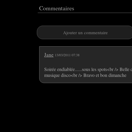
Commentaires
Ajouter un commentaire
Jane
13/03/2011 07:38
Soirée endiablée......sous les spots<br /> Belle
musique disco<br /> Bravo et bon dimanche