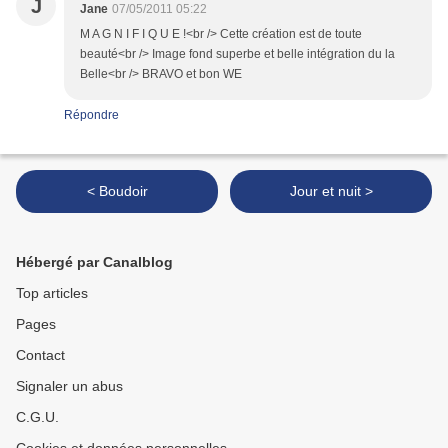
J
Jane
07/05/2011 05:22
M A G N I F I Q U E !<br /> Cette création est de toute
beauté<br /> Image fond superbe et belle intégration du la
Belle<br /> BRAVO et bon WE
Répondre
< Boudoir
Jour et nuit >
Hébergé par Canalblog
Top articles
Pages
Contact
Signaler un abus
C.G.U.