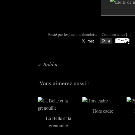
Posté par colette95 à 06:38 -
Commentaires [
…
]
-
Bolduc
Vous aimerez aussi :
Hors cadre
La Belle et la
grenouille