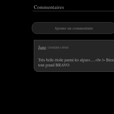
Commentaires
Ajouter un commentaire
Jane
13/10/2011 05:01
Très belle étoile parmi les algues.....<br /> Bi
tout grand BRAVO