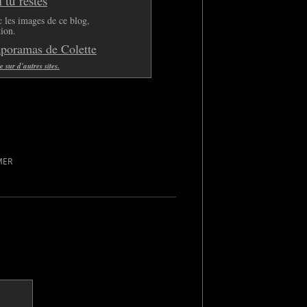
tu restes
 les images de ce blog,
tion.
aporamas de Colette
sur d'autres sites.
MER