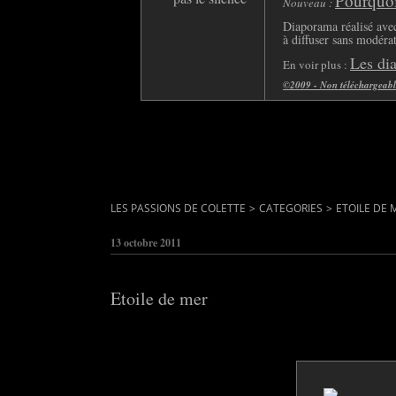
Pourquoi 
Nouveau :
Diaporama réalisé avec
à diffuser sans modéra
Les di
En voir plus :
©2009 - Non téléchargeable 
LES PASSIONS DE COLETTE
>
CATEGORIES
>
ETOILE DE 
13 octobre 2011
Etoile de mer