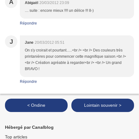
A
Abigaël
20/03/2012 23:09
.... suite : encore mieux !!!! un délice !!! 8-)
Répondre
J
Jane
20/03/2012 05:51
On s'y croirait et pourtant......<br /> <br /> Des couleurs très
printanières pour commencer cette magnifique saison.<br />
<br /> Création agréable à regarder<br /> <br /> Un grand
BRAVO !
Répondre
< Ondine
Lointain souvenir >
Hébergé par Canalblog
Top articles