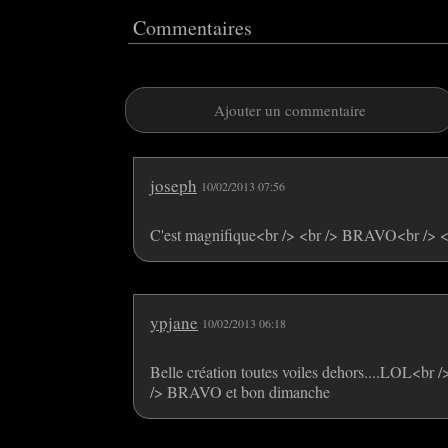
Commentaires
Ajouter un commentaire
joseph
10/02/2013 07:56
C'est magnifique<br /> <br /> BRAVO<br /> <
ypjane
10/02/2013 06:18
Belle création toutes voiles dehors....LOL<br /
/> BRAVO et bon dimanche