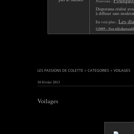
Pourquoi 
Nouveau :
Diaporama réalisé avec
à diffuser sans modéra
Les di
En voir plus :
©2009 - Non téléchargeable 
LES PASSIONS DE COLETTE
>
CATEGORIES
>
VOILAGES
10 février 2013
Voilages