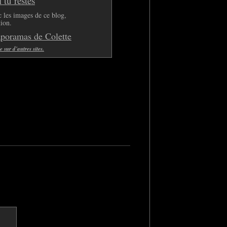
tu restes
 les images de ce blog,
tion.
aporamas de Colette
sur d'autres sites.