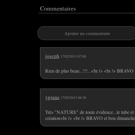
Commentaires
Ajouter un commentaire
joseph
17/02/2013 07:00
Rien de plus beau...!!!...<br /> <br /> BRAV
ypjane
17/02/2013 06:30
Très "NATURE" de toute évidence...le tube et l
création<br /> <br /> BRAVO et bon dimanch