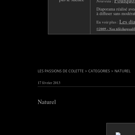
Pourquoi 
Nouveau :
Diaporama réalisé avec
à diffuser sans modéra
Les di
En voir plus :
©2009 - Non téléchargeable 
LES PASSIONS DE COLETTE
>
CATEGORIES
>
NATUREL
17 février 2013
Naturel