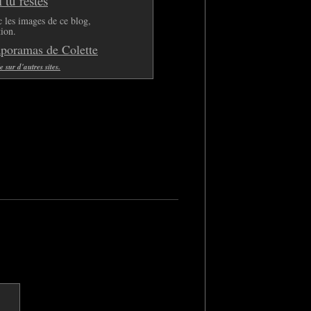
tu restes
 les images de ce blog,
tion.
aporamas de Colette
sur d'autres sites.