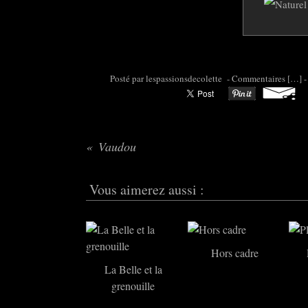
Posté par colette95 à 07:21 -
Commentaires [
…
]
-
Vaudou
Vous aimerez aussi :
Hors cadre
La Belle et la
grenouille