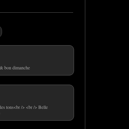
O & bon dimanche
es tons<br /> <br /> Belle
e