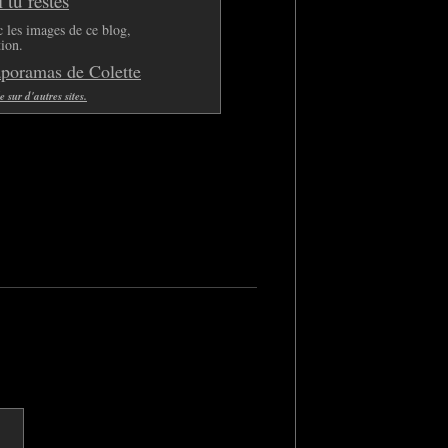
tu restes
 les images de ce blog,
tion.
aporamas de Colette
sur d'autres sites.