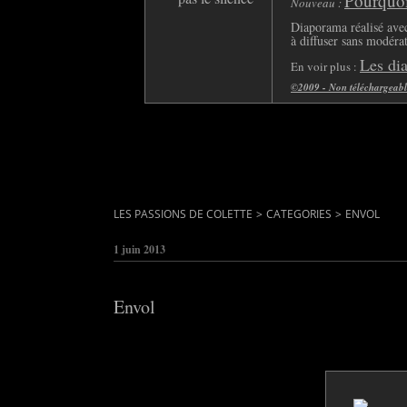
Pourquoi 
Nouveau :
Diaporama réalisé avec
à diffuser sans modéra
Les di
En voir plus :
©2009 - Non téléchargeable 
LES PASSIONS DE COLETTE
>
CATEGORIES
>
ENVOL
1 juin 2013
Envol