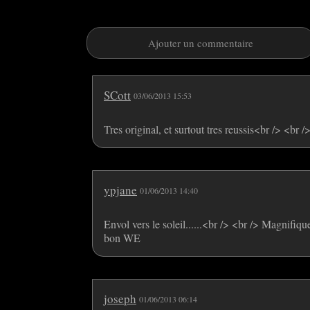
Ajouter un commentaire
SCott
03/06/2013 15:53
Tres original, et surtout tres reussis<br /> <br 
ypjane
01/06/2013 14:40
Envol vers le soleil......<br /> <br /> Magnifi
bon WE
joseph
01/06/2013 06:14