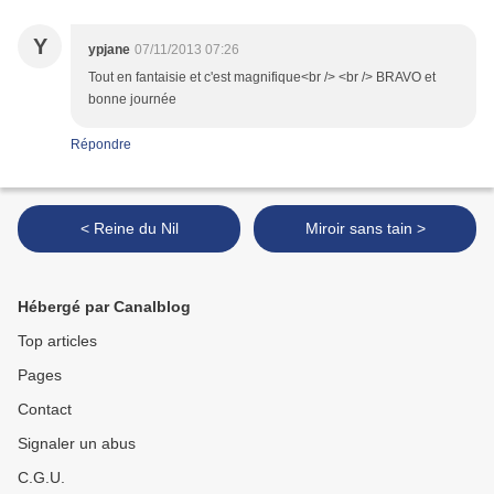
Y
ypjane
07/11/2013 07:26
Tout en fantaisie et c'est magnifique<br /> <br /> BRAVO et
bonne journée
Répondre
< Reine du Nil
Miroir sans tain >
Hébergé par Canalblog
Top articles
Pages
Contact
Signaler un abus
C.G.U.