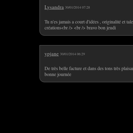
Lysandra
30/01/2014 07:28
Tu n'es jamais a court d'idées , originalité et t
créations<br /> <br /> bravo bon jeudi
ypjane
30/01/2014 06:29
De très belle facture et dans des tons très pl
bonne journée