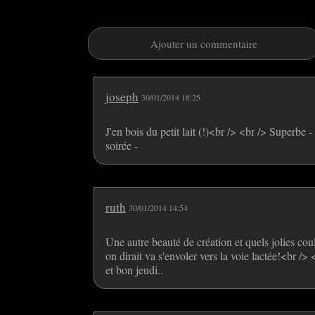
Ajouter un commentaire
joseph
30/01/2014 18:25
J'en bois du petit lait (!)<br /> <br /> Superb
soirée -
ruth
30/01/2014 14:54
Une autre beauté de création et quels jolies cou
on dirait va s'envoler vers la voie lactée!<br /
et bon jeudi..