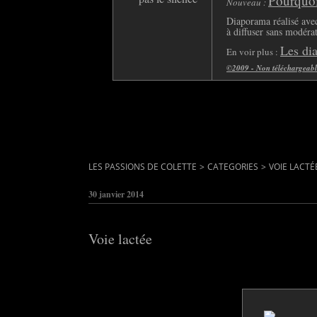
Pourquoi 
Nouveau :
Diaporama réalisé avec
à diffuser sans modéra
Les di
En voir plus :
©2009 - Non téléchargeable 
LES PASSIONS DE COLETTE
>
CATEGORIES
>
VOIE LACTÉ
30 janvier 2014
Voie lactée