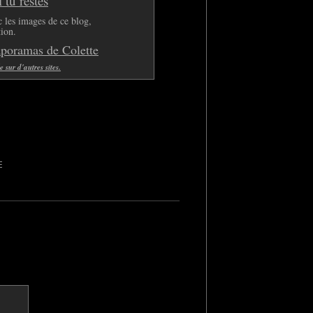
tu restes
 les images de ce blog,
tion.
aporamas de Colette
sur d'autres sites.
E