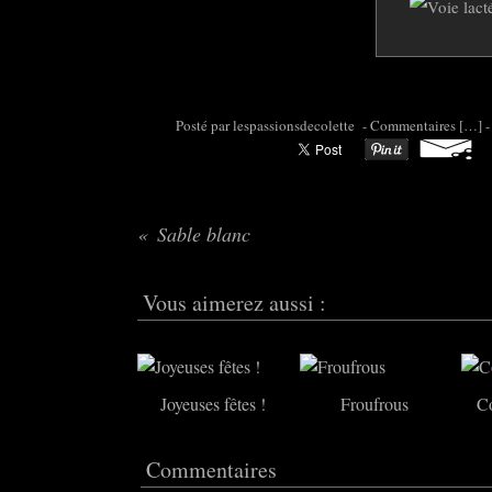
Posté par colette95 à 06:54 -
Commentaires [
…
]
-
Sable blanc
Vous aimerez aussi :
Joyeuses fêtes !
Froufrous
Co
Commentaires