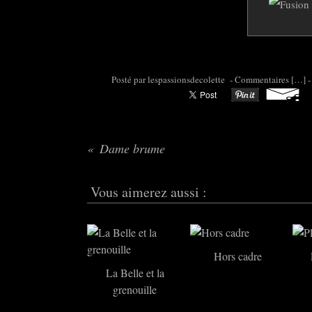
Posté par colette95 à 06:30 -
Commentaires [
…
]
-
Dame brume
Vous aimerez aussi :
Hors cadre
La Belle et la
grenouille