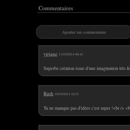
Commentaires
Ajouter un commentaire
ypjane
11/10/2014 06:42
Superbe création issue d'une imagination très f
Ruth
10/10/2014 16:51
Tu ne manque pas d'idées c'est super !<br /> <