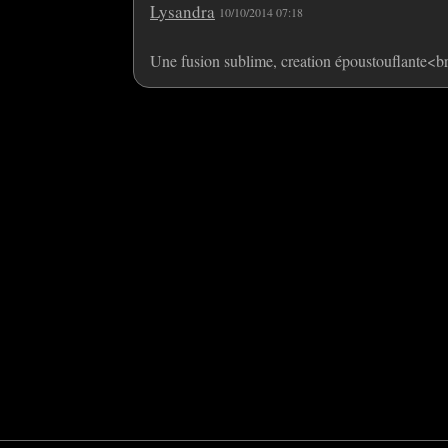
Lysandra
10/10/2014 07:18
Une fusion sublime, creation époustouflante<b