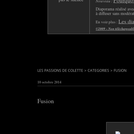
Pourquoi 
Nouveau :
Diaporama réalisé avec
à diffuser sans modéra
Les di
En voir plus :
©2009 - Non téléchargeable 
LES PASSIONS DE COLETTE
>
CATEGORIES
>
FUSION
10 octobre 2014
Fusion