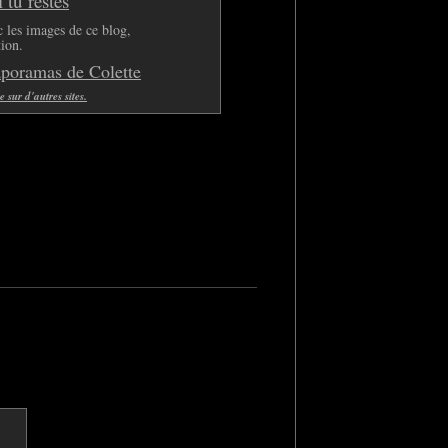
tu restes
 les images de ce blog,
tion.
aporamas de Colette
sur d'autres sites.