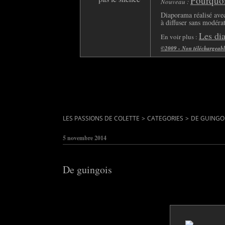
Pourquoi 
Nouveau :
Diaporama réalisé avec
à diffuser sans modéra
Les di
En voir plus :
©2009 - Non téléchargeable 
LES PASSIONS DE COLETTE
>
CATEGORIES
>
DE GUINGO
5 novembre 2014
De guingois