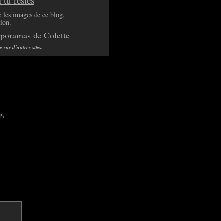
tu restes
 les images de ce blog,
tion.
aporamas de Colette
sur d'autres sites.
IS