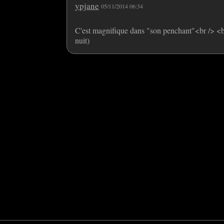
ypjane
05/11/2014 06:34
C'est magnifique dans "son penchant"<br /> <br
nuit)