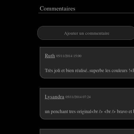
Commentaires
Ajouter un commentaire
Ruth
05/11/2014 15:00
Très joli et bien réalisé..superbe les couleurs !
Lysandra
05/11/2014 07:24
un penchant tres original<br /> <br /> bravo et