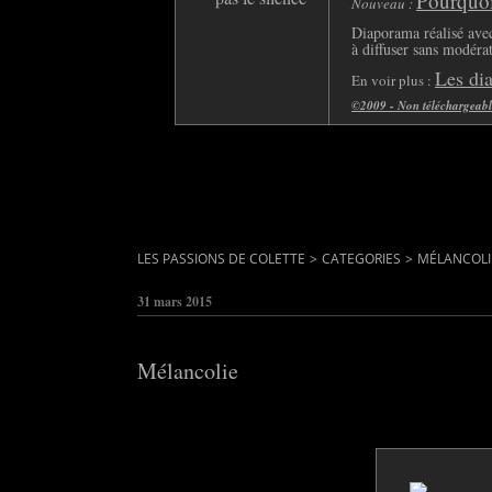
Pourquoi 
Nouveau :
Diaporama réalisé avec
à diffuser sans modéra
Les di
En voir plus :
©2009 - Non téléchargeable 
LES PASSIONS DE COLETTE
>
CATEGORIES
>
MÉLANCOLI
31 mars 2015
Mélancolie