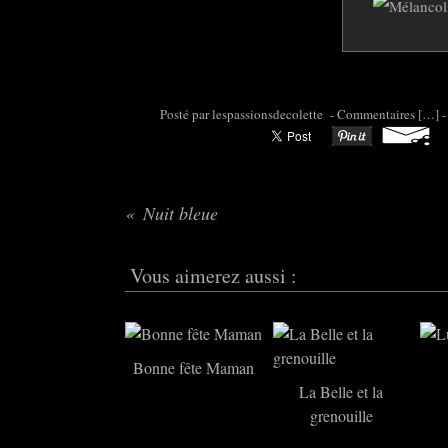
Posté par colette95 à 06:45 -
Commentaires [
…
]
-
Nuit bleue
Vous aimerez aussi :
Bonne fête Maman
La Belle et la
grenouille