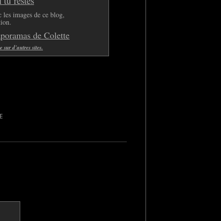
tu restes
 les images de ce blog,
tion.
aporamas de Colette
sur d'autres sites.
E