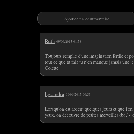
Ajouter un commentaire
Ruth
09/06/2015 01:58
Toujours remplie d'une imagination fertile et pou
tout ce que tu fais tu n'en manque jamais une..
Colette
Lysandra
08/06/2015 06:33
Lorsqu'on est absent quelques jours et que l'on r
yeux, on découvre de petites merveilles<br /> 