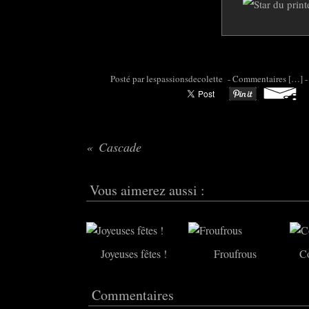
Posté par colette95 à 07:00 -
Commentaires [
…
]
-
Cascade
Vous aimerez aussi :
Joyeuses fêtes !
Froufrous
Co
Commentaires