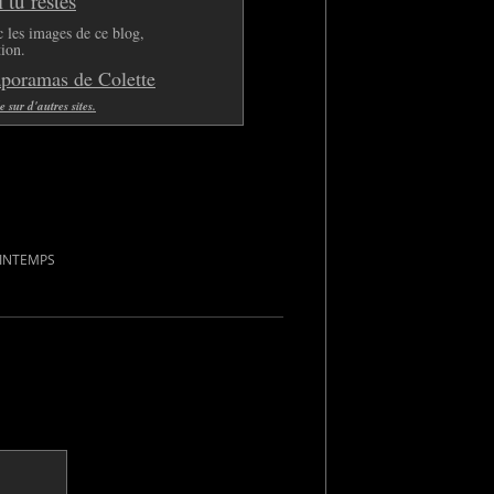
tu restes
 les images de ce blog,
tion.
aporamas de Colette
sur d'autres sites.
RINTEMPS