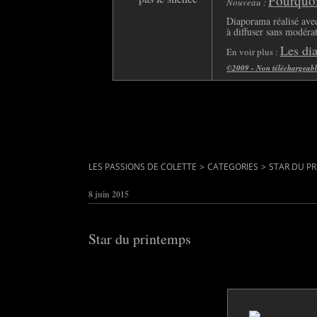
Pourquoi 
Nouveau :
Diaporama réalisé avec
à diffuser sans modéra
Les di
En voir plus :
©2009 - Non téléchargeable 
LES PASSIONS DE COLETTE
>
CATEGORIES
>
STAR DU P
8 juin 2015
Star du printemps