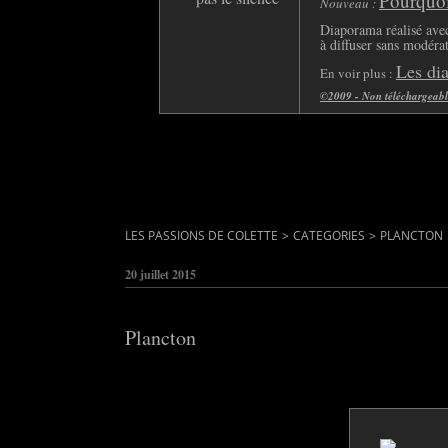
Pourquoi 
Nouveau :
Diaporama réalisé avec
à diffuser sans modéra
Les di
En voir plus :
©2009 - Non téléchargeable 
LES PASSIONS DE COLETTE
>
CATEGORIES
>
PLANCTON
20 juillet 2015
Plancton