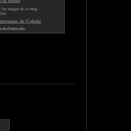
tu restes
 les images de ce blog,
tion.
aporamas de Colette
sur d'autres sites.