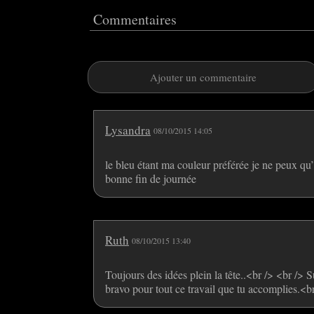
Commentaires
Ajouter un commentaire
Lysandra
08/10/2015 14:05
le bleu étant ma couleur préférée je ne peux qu’
bonne fin de journée
Ruth
08/10/2015 13:40
Toujours des idées plein la tête..<br /> <br /> 
bravo pour tout ce travail que tu accomplies.<b