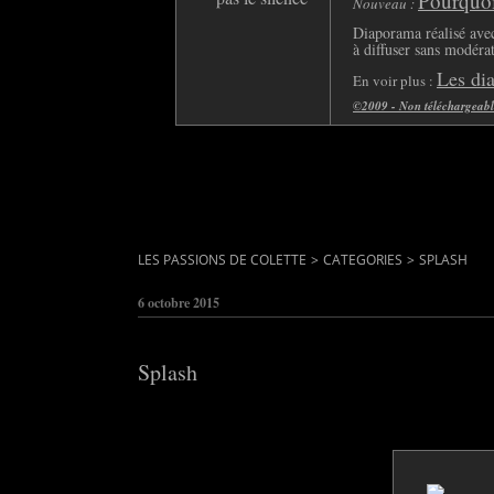
Pourquoi 
Nouveau :
Diaporama réalisé avec
à diffuser sans modéra
Les di
En voir plus :
©2009 - Non téléchargeable 
LES PASSIONS DE COLETTE
>
CATEGORIES
>
SPLASH
6 octobre 2015
Splash