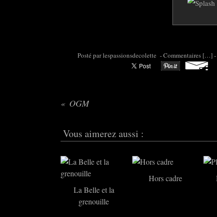
Posté par colette95 à 06:30 -
Commentaires [
…
]
-
OGM
Vous aimerez aussi :
Hors cadre
La Belle et la
grenouille