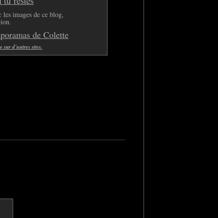
tu restes
 les images de ce blog,
tion.
aporamas de Colette
sur d'autres sites.