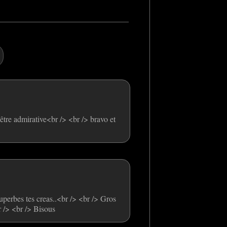
être admirative<br /> <br /> bravo et
Superbes tes creas..<br /> <br /> Gros
r /> <br /> Bisous