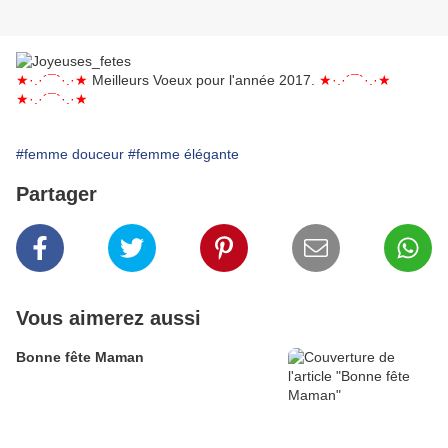
★·.·´¯`·.·★
Meilleurs Voeux pour l'année 2017.
★·.·´¯`·.·★
★·.·´¯`·.·★
#femme douceur
#femme élégante
Partager
Vous aimerez aussi
Bonne fête Maman