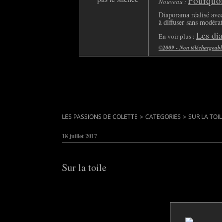
Pourquoi 
Nouveau :
Diaporama réalisé avec
à diffuser sans modéra
Les di
En voir plus :
©2009 - Non téléchargeable 
LES PASSIONS DE COLETTE
>
CATEGORIES
>
SUR LA TOI
18 juillet 2017
Sur la toile