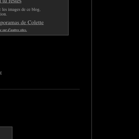
tu restes
 les images de ce blog,
tion.
aporamas de Colette
sur d'autres sites.
LE