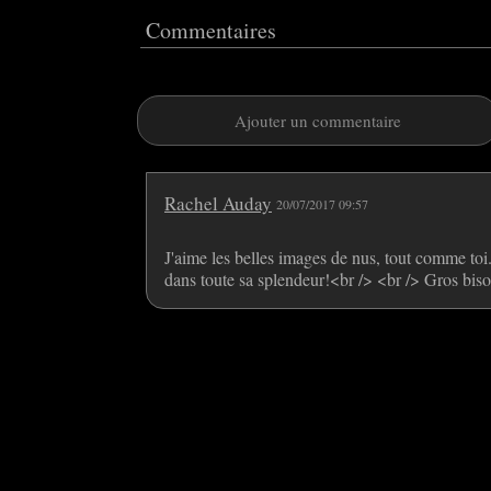
Commentaires
Ajouter un commentaire
Rachel Auday
20/07/2017 09:57
J'aime les belles images de nus, tout comme to
dans toute sa splendeur!<br /> <br /> Gros bis