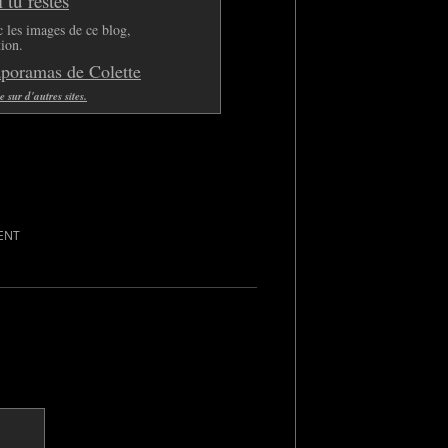
tu restes
 les images de ce blog,
tion.
aporamas de Colette
sur d'autres sites.
ENT