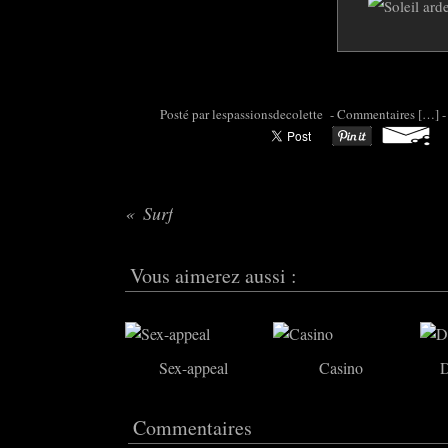
Posté par colette95 à 08:12 -
Commentaires [
…
]
-
Surf
Vous aimerez aussi :
Sex-appeal
Casino
D
Commentaires