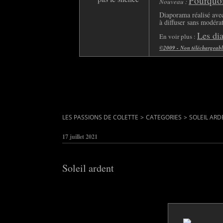
Pourquoi 
Nouveau :
Diaporama réalisé avec
à diffuser sans modéra
Les di
En voir plus :
©2009 - Non téléchargeable 
LES PASSIONS DE COLETTE
>
CATEGORIES
>
SOLEIL ARD
17 juillet 2021
Soleil ardent